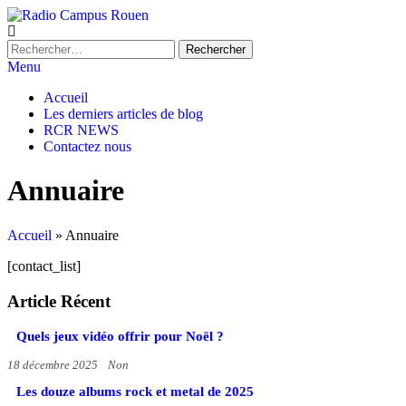
Skip
to
Radio Campus Rouen
La Radio rouennaise 100 % Bénévole
the
Rechercher :
content
Menu
Accueil
Les derniers articles de blog
RCR NEWS
Contactez nous
Annuaire
Accueil
»
Annuaire
[contact_list]
Article Récent
Quels jeux vidéo offrir pour Noël ?
18 décembre 2025
Non
Les douze albums rock et metal de 2025