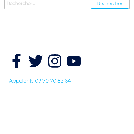
Suivez nous ici
Appeler le 09 70 70 83 64
L'association
Licences
La newsletter
Rapport d'activité 2024
Politique de confidentialité
Demande de stage