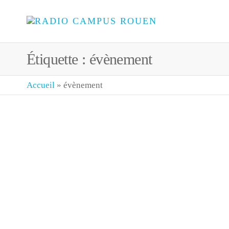
Skip
to
RADIO
La Radio
the
rouennaise
CAMPUS
content
100 %
Étiquette :
évènement
ROUEN
Bénévole
Accueil
»
évènement