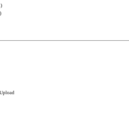
t)
)
 Upload