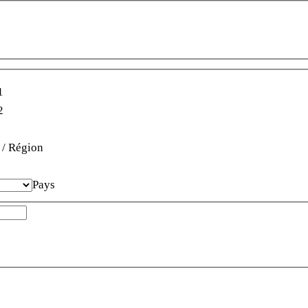
1
2
 / Région
Pays