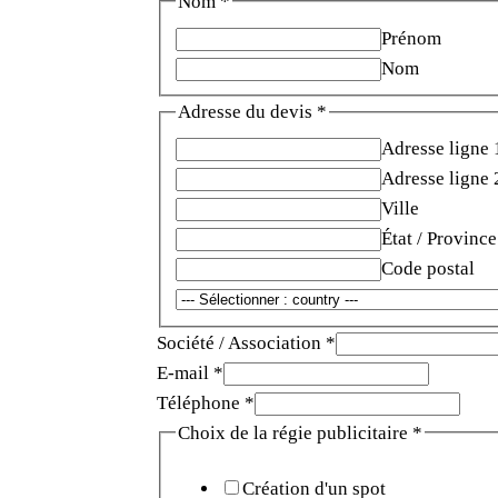
Nom
*
Prénom
Nom
Adresse du devis
*
Adresse ligne 
Adresse ligne 
Ville
État / Province
Code postal
Société / Association
*
E-mail
*
la
Téléphone
*
de
Choix de la régie publicitaire
*
Spot
Création d'un spot