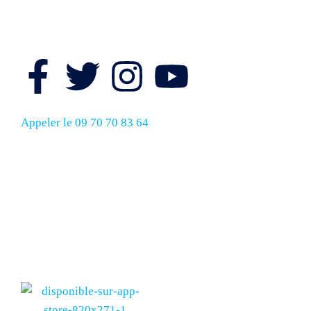
Suivez nous ici
Appeler le 09 70 70 83 64
L'association
Licences
La newsletter
Rapport d'activité 2024
Politique de confidentialité
Demande de stage
Radio Campus en poche !